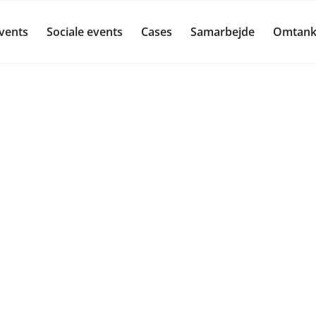
events
Sociale events
Cases
Samarbejde
Omtank