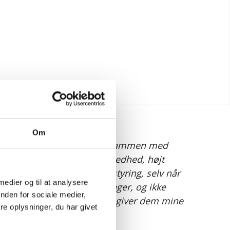
Om
stor fornøjelse at arbejde sammen med
 mødt af enorm servicemindedhed, højt
fantastisk evne til projektstyring, selv når
 medier og til at analysere
lines og last-minute ændringer, og ikke
nden for sociale medier,
tåelse for vores kultur. Jeg giver dem mine
e oplysninger, du har givet
ger.”