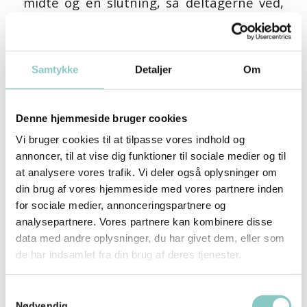
midte og en slutning, så deltagerne ved,
hvad de ‘skal igennem’. Samtidig er
fortællingen limen, der binder eventen
sammen og underbygger jeres valg i alt
Samtykke
Detaljer
Om
fra look & feel på invitation, til opbygning
af kampagnesitet, valg af venue og
Denne hjemmeside bruger cookies
udformning af selve programmet.
Vi bruger cookies til at tilpasse vores indhold og
annoncer, til at vise dig funktioner til sociale medier og til
Et stigende fokus på at skabe
at analysere vores trafik. Vi deler også oplysninger om
opsigtsvækkende og anderledes scene
din brug af vores hjemmeside med vores partnere inden
set-ups gør, at man af og til glemmer at
for sociale medier, annonceringspartnere og
analysepartnere. Vores partnere kan kombinere disse
tage hensyn til speakernes behov og
data med andre oplysninger, du har givet dem, eller som
komfort. Måske ser højstole fantastiske
de har indsamlet fra din brug af deres tjenester.
ud som en del af det samlede scene-
design, men det fungerer bare rigtig
Samtykkevalg
Nødvendig